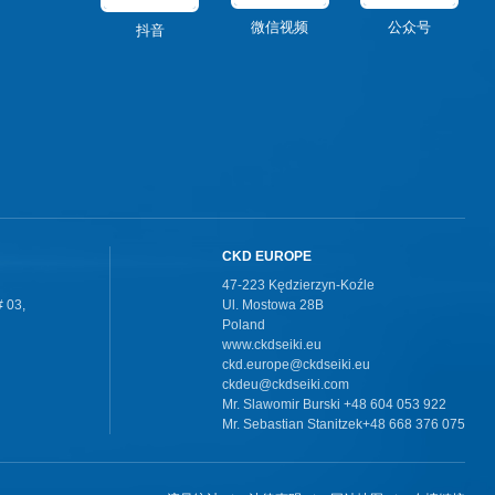
微信视频
公众号
抖音
CKD EUROPE
47-223 Kędzierzyn-Koźle
 03,
Ul. Mostowa 28B
Poland
www.ckdseiki.eu
ckd.europe@ckdseiki.eu
ckdeu@ckdseiki.com
Mr. Slawomir Burski +48 604 053 922
Mr. Sebastian Stanitzek+48 668 376 075