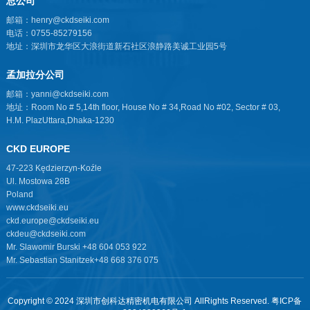
总公司
邮箱：henry@ckdseiki.com
电话：0755-85279156
地址：深圳市龙华区大浪街道新石社区浪静路美诚工业园5号
孟加拉分公司
邮箱：yanni@ckdseiki.com
地址：Room No # 5,14th floor, House No # 34,Road No #02, Sector # 03,
H.M. PlazUttara,Dhaka-1230
CKD EUROPE
47-223 Kędzierzyn-Koźle
Ul. Mostowa 28B
Poland
www.ckdseiki.eu
ckd.europe@ckdseiki.eu
ckdeu@ckdseiki.com
Mr. Slawomir Burski +48 604 053 922
Mr. Sebastian Stanitzek+48 668 376 075
Copyright © 2024 深圳市创科达精密机电有限公司 AllRights Reserved.
粤ICP备