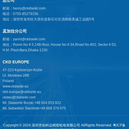
总公司
邮箱：henry@ckdseiki.com
电话：0755-85279156
地址：深圳市龙华区大浪街道新石社区浪静路美诚工业园5号
孟加拉分公司
邮箱：yanni@ckdseiki.com
地址：Room No # 5,14th floor, House No # 34,Road No #02, Sector # 03,
H.M. PlazUttara,Dhaka-1230
CKD EUROPE
47-223 Kędzierzyn-Koźle
Ul. Mostowa 28B
Poland
www.ckdseiki.eu
ckd.europe@ckdseiki.eu
ckdeu@ckdseiki.com
Mr. Slawomir Burski +48 604 053 922
Mr. Sebastian Stanitzek+48 668 376 075
Copyright © 2024 深圳市创科达精密机电有限公司 AllRights Reserved.
粤ICP备