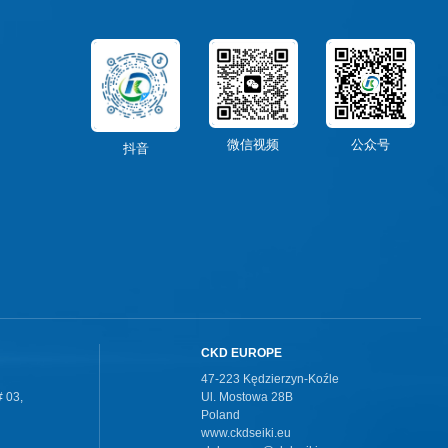
微信视频
公众号
抖音
CKD EUROPE
47-223 Kędzierzyn-Koźle
 03,
Ul. Mostowa 28B
Poland
www.ckdseiki.eu